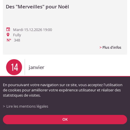
Des "Merveilles" pour Noël
Mardi 15.12.2026 19:00
Fully
348
N°
>
Plus d'infos
14
janvier
Aquarelle : Débutant
En poursuivant votre navigation sur ce site, vous acceptez l'utilisation
de cookies pour améliorer votre expérience utilisateur et réaliser des
statistiques de visites.
Lire les mentions légales
Jeudi 14.01.2027 19:00
Coude du Rhône
OK
>
Plus d'infos