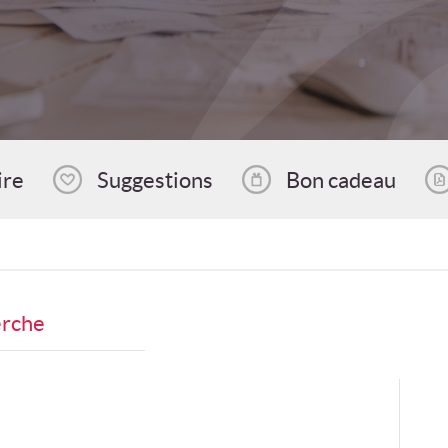
ire
Suggestions
Bon cadeau
erche