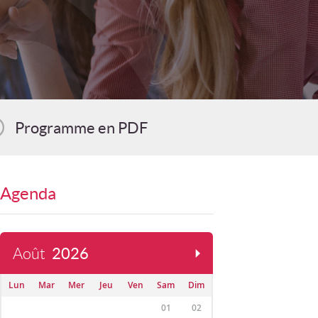
Programme en PDF
Agenda
Août
2026
Lun
Mar
Mer
Jeu
Ven
Sam
Dim
01
02