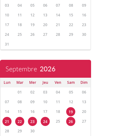
03
04
05
06
07
08
09
10
11
12
13
14
15
16
17
18
19
20
21
22
23
24
25
26
27
28
29
30
31
Septembre
2026
Lun
Mar
Mer
Jeu
Ven
Sam
Dim
01
02
03
04
05
06
07
08
09
10
11
12
13
14
15
16
17
18
20
19
25
27
21
22
23
24
26
28
29
30