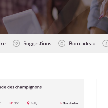
ire
Suggestions
Bon cadeau
nde des champignons
0
300
Fully
>
Plus d'infos
N°